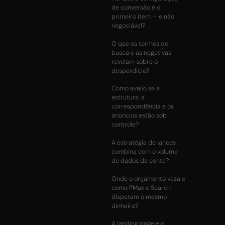
de conversão é o
primeiro item — e não
negociável?
O que os termos de
busca e as negativas
revelam sobre o
desperdício?
Como avalio se a
estrutura, a
correspondência e os
anúncios estão sob
controle?
A estratégia de lances
combina com o volume
de dados da conta?
Onde o orçamento vaza e
como PMax e Search
disputam o mesmo
dinheiro?
A landing page e o