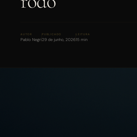
rodo
AUTOR
PUBLICADO
LEITURA
Pablo Negri
29 de junho, 2026
15 min
QUAL O SEU INTERESSE?
Tráfego Pago
Posicionamento e SEO
Site Premium
Consultoria de Marketi
Todas as opções
FATURAMENTO MENSAL DA EMPRESA
Até R$ 50 mil / mês