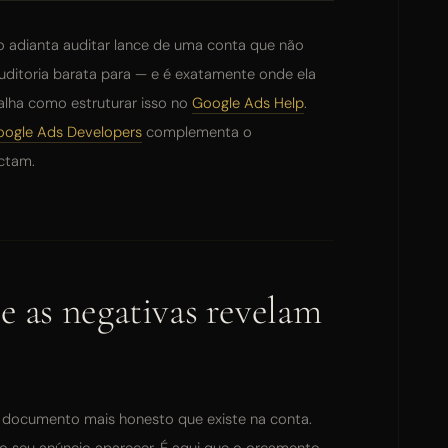
 adianta auditar lance de uma conta que não
ditoria barata para — e é exatamente onde ela
alha como estruturar isso no
Google Ads Help
.
oogle Ads Developers
complementa o
ctam.
e as negativas revelam
o documento mais honesto que existe na conta.
o seu anúncio aparecer. É aqui que o orçamento