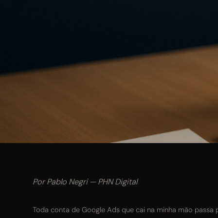
R$ 50 mil — R$ 150 mil / mês
R$ 150 mil — R$ 500 mil / mês
R$ 500 mil — R$ 2 milhões / mês
Acima de R$ 2 milhões / mês
ENVIAR E AGENDAR CONVERSA →
RETORNO EM ATÉ 24 HORAS · SEM COMPROMISSO
Por Pablo Negri — PHN Digital
Toda conta de Google Ads que cai na minha mão passa 