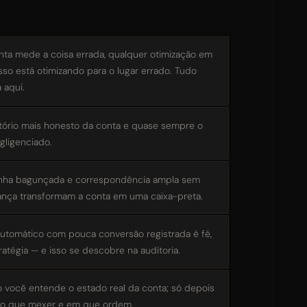
nta mede a coisa errada, qualquer otimização em
sso está otimizando para o lugar errado. Tudo
 aqui.
atório mais honesto da conta e quase sempre o
gligenciado.
ha bagunçada e correspondência ampla sem
nça transformam a conta em uma caixa-preta.
utomático com pouca conversão registrada é fé,
ratégia — e isso se descobre na auditoria.
o você entende o estado real da conta; só depois
 o que mexer e em que ordem.