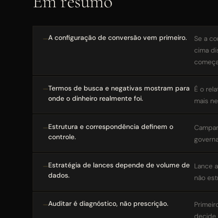
Em resumo
A configuração de conversão vem primeiro.
Se a co
cima di
começa
Termos de busca e negativas mostram para
É o rel
onde o dinheiro realmente foi.
mais ne
Estrutura e correspondência definem o
Campan
controle.
governa
Estratégia de lances depende de volume de
Lance a
dados.
não est
Auditar é diagnóstico, não prescrição.
Primeir
decide