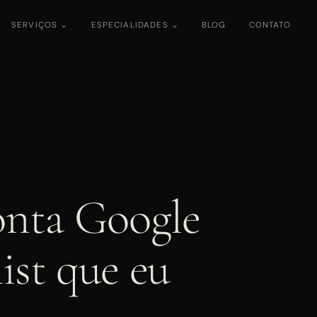
SERVIÇOS ⌄
ESPECIALIDADES ⌄
BLOG
CONTATO
onta Google
ist que eu