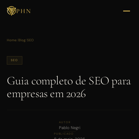
PHN
PRIMEIRO PASSO
Home
/
Blog
/
SEO
Vamos conversar
sobre o seu
negócio
SEO
Guia completo de SEO para
SEU NOME
empresas em 2026
EMPRESA
AUTOR
Pablo Negri
PUBLICADO