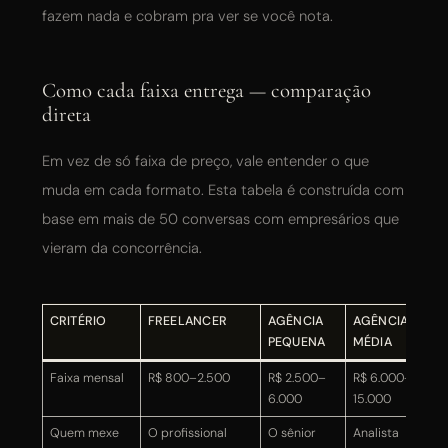
fazem nada e cobram pra ver se você nota.
Como cada faixa entrega — comparação
direta
Em vez de só faixa de preço, vale entender o que
muda em cada formato. Esta tabela é construída com
base em mais de 50 conversas com empresários que
vieram da concorrência.
CRITÉRIO
FREELANCER
AGÊNCIA
AGÊNCIA
AG
PEQUENA
MÉDIA
Faixa mensal
R$ 800–2.500
R$ 2.500–
R$ 6.000–
R$ 
6.000
15.000
Quem mexe
O profissional
O sênior
Analista
Jún