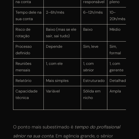
na conta
responsável
pleno
Tempo dele na
2–6h/mês
6–12h/mês
10–
Var
sua conta
20h/mês
Risco de
Baixo (mas se ele
Baixo
Médio
Alt
rotação
sair, sai tudo)
Processo
Depende
Sim, leve
Sim,
Sim
definido
formal
Reuniões
1, com ele
1, com
1, com
1, 
mensais
sênior
gerente
rep
Relatório
Mais simples
Estruturado
Detalhado
Bon
Capacidade
Variável
Sólida em
Ampla
Am
técnica
nicho
pro
var
O ponto mais subestimado é
tempo do profissional
sênior na sua conta
. Em agência grande, o sênior