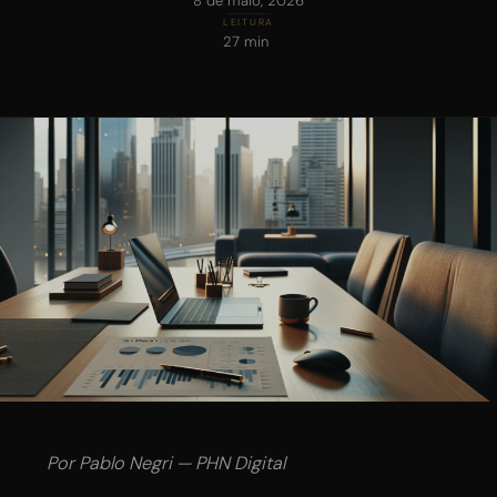
8 de maio, 2026
SITE
LEITURA
27 min
INSTAGRAM
WHATSAPP
QUAL O SEU INTERESSE?
Por Pablo Negri — PHN Digital
Tráfego Pago