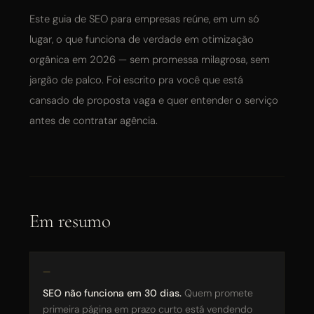
Este guia de SEO para empresas reúne, em um só
Posicionamento e SEO
lugar, o que funciona de verdade em otimização
orgânica em 2026 — sem promessa milagrosa, sem
Site Premium
jargão de palco. Foi escrito pra você que está
cansado de proposta vaga e quer entender o serviço
Consultoria de Marketing
antes de contratar agência.
Todas as opções
FATURAMENTO MENSAL DA EMPRESA
Em resumo
Até R$ 50 mil / mês
R$ 50 mil — R$ 150 mil / mês
SEO não funciona em 30 dias.
Quem promete
R$ 150 mil — R$ 500 mil / mês
primeira página em prazo curto está vendendo