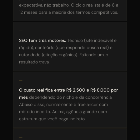
expectativa, não trabalho. O ciclo realista é de 6 a
R$ 500 mil — R$ 2 milhões / mês
12 meses para a maioria dos termos competitivos.
Acima de R$ 2 milhões / mês
SEO tem três motores.
Técnico (site indexável e
rápido), conteúdo (que responde busca real) e
ENVIAR E AGENDAR CONVERSA →
autoridade (citação orgânica). Faltando um, o
resultado trava.
RETORNO EM ATÉ 24 HORAS · SEM COMPROMISSO
O custo real fica entre R$ 2.500 e R$ 8.000 por
mês
dependendo do nicho e da concorrência.
Abaixo disso, normalmente é freelancer com
método incerto. Acima, agência grande com
estrutura que você paga indireto.