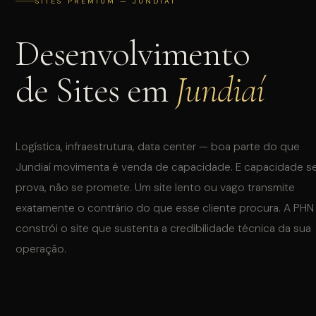
SITES PREMIUM — JUNDIAÍ
Desenvolvimento
de Sites em
Jundiaí
INSTAGRAM
WHATSAPP
Logística, infraestrutura, data center — boa parte do que
Jundiaí movimenta é venda de capacidade. E capacidade s
prova, não se promete. Um site lento ou vago transmite
exatamente o contrário do que esse cliente procura. A PHN
constrói o site que sustenta a credibilidade técnica da sua
operação.
QUAL O SEU INTERESSE?
Tráfego Pago