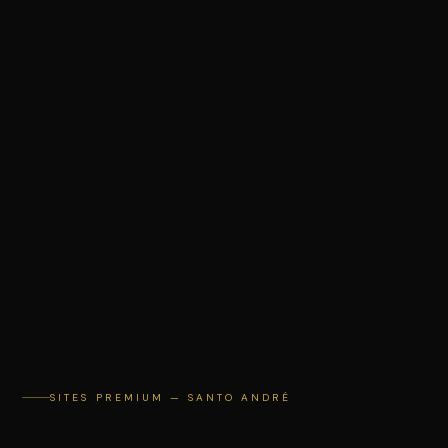
PRIMEIRO PASSO
Vamos conversar
sobre o seu
negócio
SEU NOME
EMPRESA
SITES PREMIUM — SANTO ANDRÉ
SITE