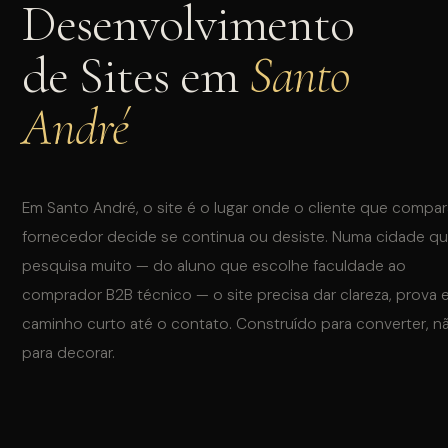
Desenvolvimento
de Sites em
Santo
André
INSTAGRAM
WHATSAPP
Em Santo André, o site é o lugar onde o cliente que compa
fornecedor decide se continua ou desiste. Numa cidade q
pesquisa muito — do aluno que escolhe faculdade ao
comprador B2B técnico — o site precisa dar clareza, prova 
caminho curto até o contato. Construído para converter, n
para decorar.
QUAL O SEU INTERESSE?
Tráfego Pago