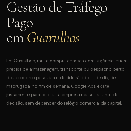
Gestão de Tráfego
Pago
em
Guarulhos
INSTAGRAM
WHATSAPP
Em Guarulhos, muita compra começa com urgência: quem
precisa de armazenagem, transporte ou despacho perto
do aeroporto pesquisa e decide rápido — de dia, de
madrugada, no fim de semana. Google Ads existe
justamente para colocar a empresa nesse instante de
decisão, sem depender do relógio comercial da capital.
QUAL O SEU INTERESSE?
Tráfego Pago