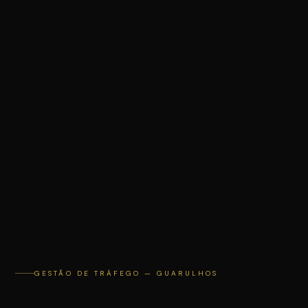
PRIMEIRO PASSO
Vamos conversar
sobre o seu
negócio
SEU NOME
EMPRESA
GESTÃO DE TRÁFEGO — GUARULHOS
SITE