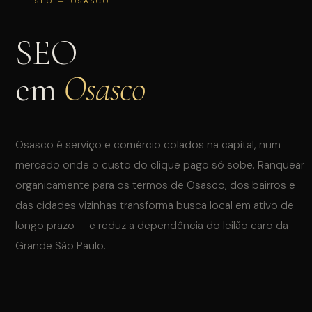
SEO — OSASCO
SEO
em
Osasco
INSTAGRAM
WHATSAPP
Osasco é serviço e comércio colados na capital, num
mercado onde o custo do clique pago só sobe. Ranquear
organicamente para os termos de Osasco, dos bairros e
das cidades vizinhas transforma busca local em ativo de
longo prazo — e reduz a dependência do leilão caro da
Grande São Paulo.
QUAL O SEU INTERESSE?
Tráfego Pago