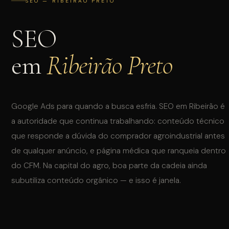
SEO — RIBEIRÃO PRETO
SEO
em
Ribeirão Preto
INSTAGRAM
WHATSAPP
Google Ads para quando a busca esfria. SEO em Ribeirão é
a autoridade que continua trabalhando: conteúdo técnico
que responde a dúvida do comprador agroindustrial antes
de qualquer anúncio, e página médica que ranqueia dentro
do CFM. Na capital do agro, boa parte da cadeia ainda
subutiliza conteúdo orgânico — e isso é janela.
QUAL O SEU INTERESSE?
Tráfego Pago