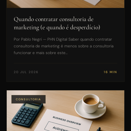
R$ 500 mil — R$ 2 milhões / mês
Quando contratar consultoria de
Acima de R$ 2 milhões / mês
marketing (e quando é desperdício)
Por Pablo Negri — PHN Digital Saber quando contratar
consultoria de marketing é menos sobre a consultoria
ENVIAR E AGENDAR CONVERSA →
funcionar e mais sobre este…
RETORNO EM ATÉ 24 HORAS · SEM COMPROMISSO
20 JUL 2026
16 MIN
CONSULTORIA