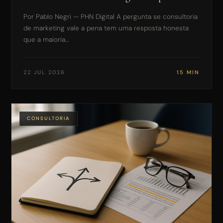
Por Pablo Negri — PHN Digital A pergunta se consultoria
Posicionamento e SEO
de marketing vale a pena tem uma resposta honesta
que a maioria…
Site Premium
22 JUL 2026
15 MIN
Consultoria de Marketing
Todas as opções
CONSULTORIA
FATURAMENTO MENSAL DA EMPRESA
Até R$ 50 mil / mês
R$ 50 mil — R$ 150 mil / mês
R$ 150 mil — R$ 500 mil / mês