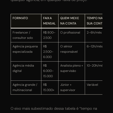
FORMATO
FAIXA
QUEM MEXE
TEMPO NA
P
MENSAL
NA CONTA
SUA CONTA
Freelancer /
R$ 800–
O profissional
2–6h/mês
V
consultor solo
2.500
do
Agência pequena
R$
O sênior
6–12h/mês
Si
especializada
2.500–
responsável
6.000
Agência média
R$
Analista pleno +
10–20h/mês
F
digital
6.000–
supervisão
e
15.000
Agência grande /
R$
Júnior +
Variável
D
multinacional
15.000+
supervisor
h
O eixo mais subestimado dessa tabela é “tempo na