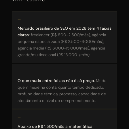
R$ 500 mil — R$ 2 milhões / mês
Acima de R$ 2 milhões / mês
Mercado brasileiro de SEO em 2026 tem 4 faixas
claras:
freelancer (R$ 800-2.500/mês), agência
pequena especializada (R$ 2.500-6.000/mês),
agência média (R$ 6.000-15.000/mês), agência
ENVIAR E AGENDAR CONVERSA →
grande/multinacional (R$ 15.000+/mês).
RETORNO EM ATÉ 24 HORAS · SEM COMPROMISSO
O que muda entre faixas não é só preço.
Muda
quem mexe na conta, quanto tempo dedicado,
profundidade técnica, processo, capacidade de
atendimento e nível de comprometimento.
Abaixo de R$ 1.500/mês a matemática