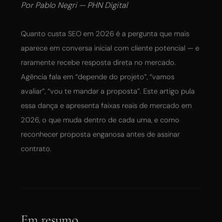
Por Pablo Negri — PHN Digital
Posicionamento e SEO
Quanto custa SEO em 2026 é a pergunta que mais
aparece em conversa inicial com cliente potencial — e
Site Premium
raramente recebe resposta direta no mercado.
Agência fala em “depende do projeto”, “vamos
Consultoria de Marketing
avaliar”, “vou te mandar a proposta”. Este artigo pula
essa dança e apresenta faixas reais de mercado em
Todas as opções
2026, o que muda dentro de cada uma, e como
reconhecer proposta enganosa antes de assinar
contrato.
FATURAMENTO MENSAL DA EMPRESA
Até R$ 50 mil / mês
R$ 50 mil — R$ 150 mil / mês
R$ 150 mil — R$ 500 mil / mês
Em resumo