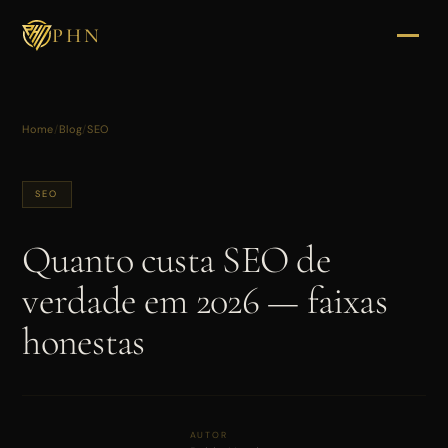
PHN
PRIMEIRO PASSO
Home
/
Blog
/
SEO
Vamos conversar
sobre o seu
negócio
SEO
Quanto custa SEO de
SEU NOME
verdade em 2026 — faixas
honestas
EMPRESA
AUTOR